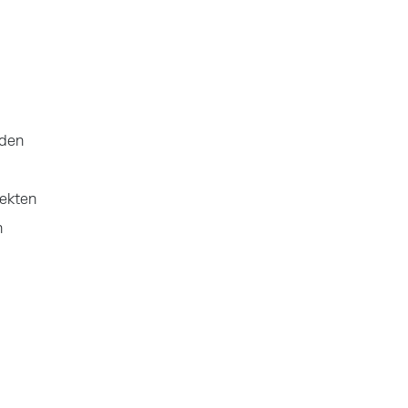
nden
ekten
n