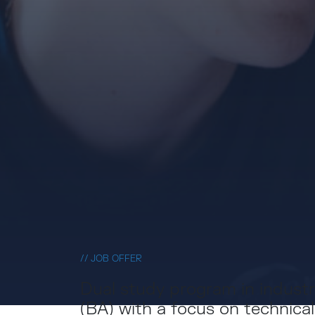
// JOB OFFER
Dual study program in industr
(BA) with a focus on technical