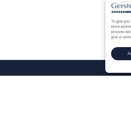
To give you
APPLY NOW
store and/o
process data
give or wit
A
ct to the
us.