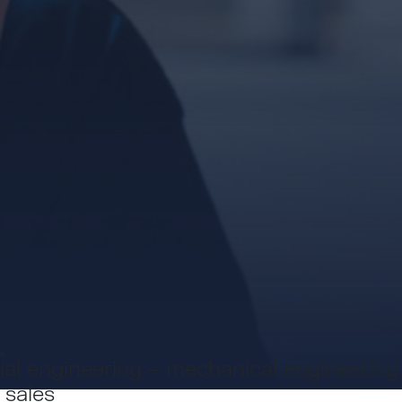
ial engineering – mechanical engineering
 sales