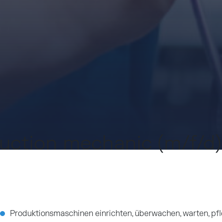
duction mechanic (m/f/d)
Produktionsmaschinen einrichten, überwachen, warten, pfl