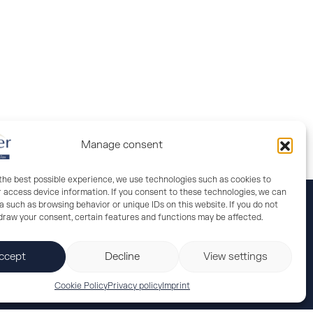
Manage consent
 the best possible experience, we use technologies such as cookies to
r access device information. If you consent to these technologies, we can
 such as browsing behavior or unique IDs on this website. If you do not
hdraw your consent, certain features and functions may be affected.
ccept
Decline
View settings
Cookie Policy
Privacy policy
Imprint