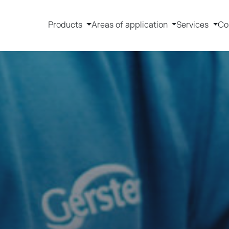
Products
Areas of application
Services
Co