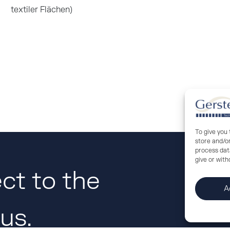
textiler Flächen)
APPLY NOW
To give you
store and/o
process data
give or wit
ct to the
A
us.