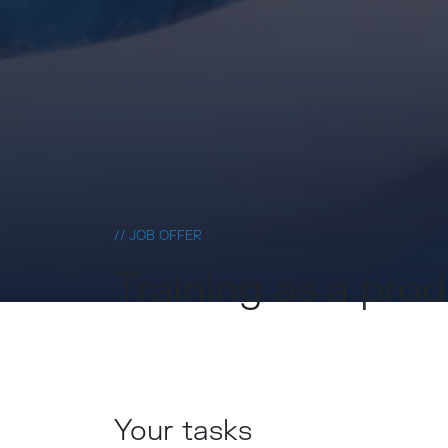
// JOB OFFER
Training as a pro
Your tasks