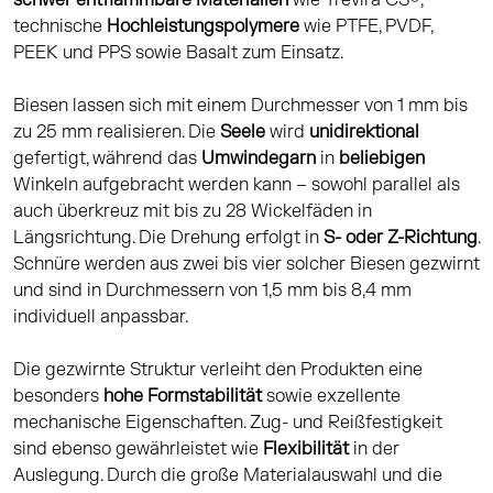
schwer entflammbare Materialien
wie Trevira CS®,
technische
Hochleistungspolymere
wie PTFE, PVDF,
PEEK und PPS sowie Basalt zum Einsatz.
Biesen lassen sich mit einem Durchmesser von 1 mm bis
zu 25 mm realisieren. Die
Seele
wird
unidirektional
gefertigt, während das
Umwindegarn
in
beliebigen
Winkeln aufgebracht werden kann – sowohl parallel als
auch überkreuz mit bis zu 28 Wickelfäden in
Längsrichtung. Die Drehung erfolgt in
S- oder Z-Richtung
.
Schnüre werden aus zwei bis vier solcher Biesen gezwirnt
und sind in Durchmessern von 1,5 mm bis 8,4 mm
individuell anpassbar.
Die gezwirnte Struktur verleiht den Produkten eine
besonders
hohe Formstabilität
sowie exzellente
mechanische Eigenschaften. Zug- und Reißfestigkeit
sind ebenso gewährleistet wie
Flexibilität
in der
Auslegung. Durch die große Materialauswahl und die