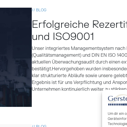
// BLOG
Erfolgreiche Rezert
und ISO9001
Unser integriertes Managementsystem nach
(Qualitätsmanagement) und DIN EN ISO 140
aktuellen Überwachungsaudit durch einen ext
bestätigt.Hervorgehoben wurden insbesonder
klar strukturierte Abläufe sowie unsere gele
Ergebnis ist für uns Verpflichtung und Ansp
Unternehmen kontinuierlich weiter zu stärken
Read more
Um dir ein 
Geräteinfor
Technologie
// BLOG