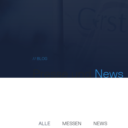
// BLOG
Presse und
News
ALLE
MESSEN
NEWS