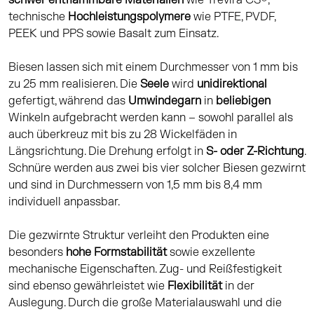
schwer entflammbare Materialien
wie Trevira CS®,
technische
Hochleistungspolymere
wie PTFE, PVDF,
PEEK und PPS sowie Basalt zum Einsatz.
Biesen lassen sich mit einem Durchmesser von 1 mm bis
zu 25 mm realisieren. Die
Seele
wird
unidirektional
gefertigt, während das
Umwindegarn
in
beliebigen
Winkeln aufgebracht werden kann – sowohl parallel als
auch überkreuz mit bis zu 28 Wickelfäden in
Längsrichtung. Die Drehung erfolgt in
S- oder Z-Richtung
.
Schnüre werden aus zwei bis vier solcher Biesen gezwirnt
und sind in Durchmessern von 1,5 mm bis 8,4 mm
individuell anpassbar.
Die gezwirnte Struktur verleiht den Produkten eine
besonders
hohe Formstabilität
sowie exzellente
mechanische Eigenschaften. Zug- und Reißfestigkeit
sind ebenso gewährleistet wie
Flexibilität
in der
Auslegung. Durch die große Materialauswahl und die