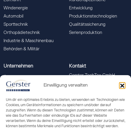
Windenergie
Entwicklung
Automobil
Produktionstechnologien
Sporttechnik
Qualitätssicherung
Orthopädietechnik
Serienproduktion
Industrie & Maschinenbau
Behörden & Militär
Unternehmen
Kontakt
Gerster TechTex GmbH
Über uns
Memminger Str. 18
Einwilligung verwalten
Qualitätsmanagement
88400 Biberach a. d. Riss
Downloads
info(at)gerster-techtex.com
Um dir ein optimales Erlebnis zu bieten, verwenden wir Technologien wie
News
Cookies, um Geräteinformationen zu speichern und/oder darauf
+49 (0)7351 586-555
zuzugreifen. Wenn du diesen Technologien zustimmst, können wir Daten
wie das Surfverhalten oder eindeutige IDs auf dieser Website
verarbeiten. Wenn du deine Einwillligung nicht erteilst oder zurückziehst,
können bestimmte Merkmale und Funktionen beeinträchtigt werden.