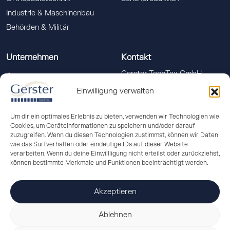
Industrie & Maschinenbau
Behörden & Militär
Unternehmen
Kontakt
Gerster TechTex GmbH
Über uns
Memminger Str. 18
Einwilligung verwalten
Qualitätsmanagement
88400 Biberach a. d. Riss
Downloads
info(at)gerster-techtex.com
Um dir ein optimales Erlebnis zu bieten, verwenden wir Technologien wie
News
Cookies, um Geräteinformationen zu speichern und/oder darauf
+49 (0)7351 586-555
zuzugreifen. Wenn du diesen Technologien zustimmst, können wir Daten
wie das Surfverhalten oder eindeutige IDs auf dieser Website
verarbeiten. Wenn du deine Einwillligung nicht erteilst oder zurückziehst,
können bestimmte Merkmale und Funktionen beeinträchtigt werden.
Akzeptieren
Ablehnen
© 2026 Gerster TechTex